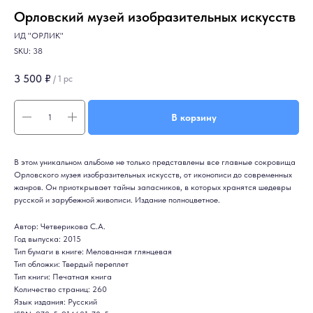
Орловский музей изобразительных искусств
ИД "ОРЛИК"
SKU:
38
3 500
₽
/
1 pc
В корзину
В этом уникальном альбоме не только представлены все главные сокровища
Орловского музея изобразительных искусств, от иконописи до современных
жанров. Он приоткрывает тайны запасников, в которых хранятся шедевры
русской и зарубежной живописи. Издание полноцветное.
Автор: Четверикова С.А.
Год выпуска: 2015
Тип бумаги в книге: Мелованная глянцевая
Тип обложки: Твердый переплет
Тип книги: Печатная книга
Количество страниц: 260
Язык издания: Русский